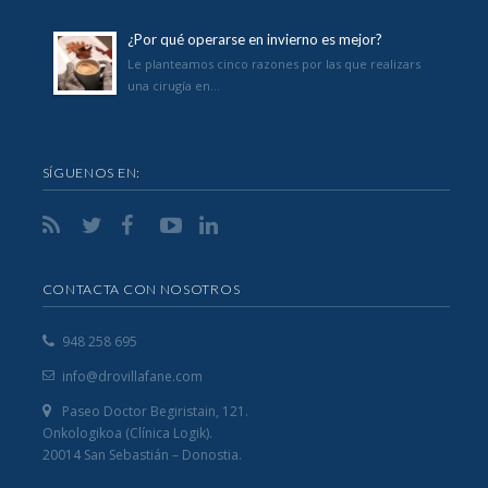
¿Por qué operarse en invierno es mejor?
Le planteamos cinco razones por las que realizars
una cirugía en…
SÍGUENOS EN:
CONTACTA CON NOSOTROS
948 258 695
info@drovillafane.com
Paseo Doctor Begiristain, 121.
Onkologikoa (Clínica Logik).
20014 San Sebastián – Donostia.