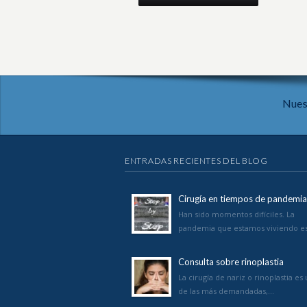
Nues
ENTRADAS RECIENTES DEL BLOG
Cirugía en tiempos de pandemia
Han sido momentos difíciles. La
pandemia que estamos viviendo e
Consulta sobre rinoplastia
La cirugía de nariz o rinoplastia es
de las más demandadas,…