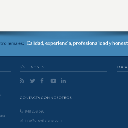
Calidad, experiencia, profesionalidad y honest
tro lema es:
SÍGUENOS EN:
LOCA
s…
CONTACTA CON NOSOTROS
948 258 695
 una
info@drovillafane.com