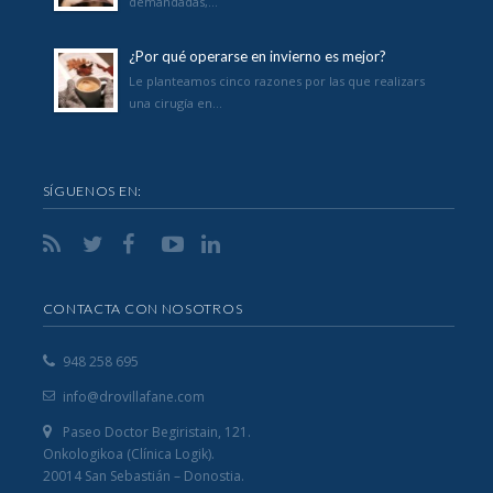
demandadas,…
¿Por qué operarse en invierno es mejor?
Le planteamos cinco razones por las que realizars
una cirugía en…
SÍGUENOS EN:
CONTACTA CON NOSOTROS
948 258 695
info@drovillafane.com
Paseo Doctor Begiristain, 121.
Onkologikoa (Clínica Logik).
20014 San Sebastián – Donostia.