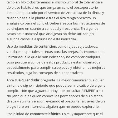
también. No todos tenemos el mismo umbral de tolerancia al
dolor. Lo habitual es que tenga un control postoperatorio
inmediato pautado por el servicio de Anestesia de la clínica y
cuando pase a la planta o tras el alta tenga prescrito un
analgésico para el control. Deberá seguir las instrucciones de
su cirujano en cuanto a cantidad y frecuencia. En algunos
casos se le indicará que analgesia no debe utilizar (en
algunos casos la aspirina no esta indicada).
Uso de
medidas de contención
, como fajas , sujetadores,
vendajes especiales o cintas para las orejas. Es importante el
utilizar aquello que le han indicado y no comprar cualquier
cosa porque algunos de estos productos están diseñados
especialmente para cumplir su objetivo y obtener los mejores
resultados, siga los consejos de su especialista.
Ante
cualquier duda
: pregunte. Es mejor comunicar cualquier
síntoma o signo incipiente que pueda ser indicativo de alguna
complicación que aguantar. Hay que consultar SIEMPRE a su
cirujano que es quien conoce los pormenores de su historia
clínica y su intervención, evitando el preguntar a través de un
blog o foro en internet a alguien que no puede explorarle.
Posibilidad de
contacto telefónico
. Es muy importante que el