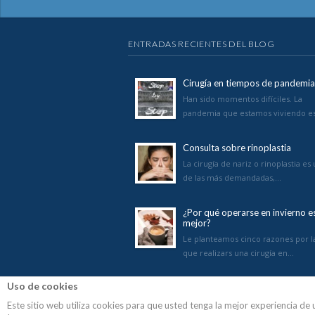
ENTRADAS RECIENTES DEL BLOG
Cirugía en tiempos de pandemia
Han sido momentos difíciles. La
pandemia que estamos viviendo e
Consulta sobre rinoplastia
La cirugía de nariz o rinoplastia es
de las más demandadas,…
¿Por qué operarse en invierno e
mejor?
Le planteamos cinco razones por l
que realizars una cirugía en…
Uso de cookies
Este sitio web utiliza cookies para que usted tenga la mejor experiencia d