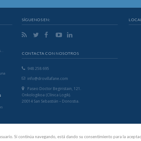
SÍGUENOS EN:
LOCA
s…
CONTACTA CON NOSOTROS
948 258 695
 una
info@drovillafane.com
Paseo Doctor Begiristain, 121.
Onkologikoa (Clínica Logik).
s
20014 San Sebastián – Donostia.
as
e usuario. Si continúa navegando, está dando su consentimiento para la acept